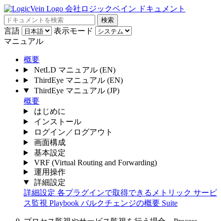
会社ロジックベイン ドキュメント
検索
言語
表示モード
マニュアル
概要
NetLD マニュアル
(EN)
ThirdEye マニュアル
(EN)
ThirdEye マニュアル
(JP)
概要
はじめに
インストール
ログイン／ログアウト
画面構成
基本設定
VRF (Virtual Routing and Forwarding)
運用操作
詳細設定
詳細設定
各プラグインで取得できるメトリック
サービ
ス監視
Playbook
バルクチェンジの概要 Suite