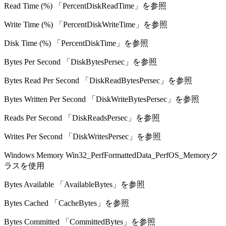
Read Time (%) 「PercentDiskReadTime」を参照
Write Time (%) 「PercentDiskWriteTime」を参照
Disk Time (%) 「PercentDiskTime」を参照
Bytes Per Second 「DiskBytesPersec」を参照
Bytes Read Per Second 「DiskReadBytesPersec」を参照
Bytes Written Per Second 「DiskWriteBytesPersec」を参照
Reads Per Second 「DiskReadsPersec」を参照
Writes Per Second 「DiskWritesPersec」を参照
Windows Memory Win32_PerfFormattedData_PerfOS_Memoryク
ラスを使用
Bytes Available 「AvailableBytes」を参照
Bytes Cached 「CacheBytes」を参照
Bytes Committed 「CommittedBytes」を参照