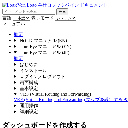
会社ロジックベイン ドキュメント
検索
言語
表示モード
マニュアル
概要
NetLD マニュアル
(EN)
ThirdEye マニュアル
(EN)
ThirdEye マニュアル
(JP)
概要
はじめに
インストール
ログイン／ログアウト
画面構成
基本設定
VRF (Virtual Routing and Forwarding)
VRF (Virtual Routing and Forwarding)
マップを設定する
運用操作
詳細設定
ダッシュボードを作成する