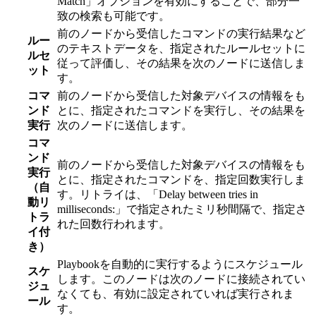
Match」オプションを有効にすることで、部分一
致の検索も可能です。
前のノードから受信したコマンドの実行結果など
ルー
のテキストデータを、指定されたルールセットに
ルセ
従って評価し、その結果を次のノードに送信しま
ット
す。
コマ
前のノードから受信した対象デバイスの情報をも
ンド
とに、指定されたコマンドを実行し、その結果を
実行
次のノードに送信します。
コマ
ンド
前のノードから受信した対象デバイスの情報をも
実行
とに、指定されたコマンドを、指定回数実行しま
（自
す。リトライは、「Delay between tries in
動リ
milliseconds:」で指定されたミリ秒間隔で、指定さ
トラ
れた回数行われます。
イ付
き）
Playbookを自動的に実行するようにスケジュール
スケ
します。このノードは次のノードに接続されてい
ジュ
なくても、有効に設定されていれば実行されま
ール
す。