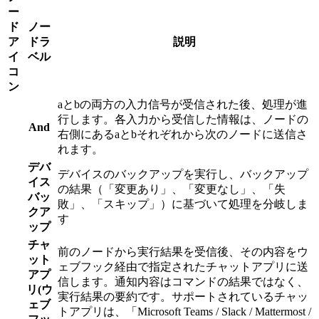
ー
ド
ノー
ア
ドラ
説明
イ
ベル
コ
ン
aとbの両方の入力信号が受信された後、処理が進
行します。各入力から受信した情報は、ノードの
And
右側にあるaとbそれぞれから次のノードに送信さ
れます。
デバ
デバイスのバックアップを実行し、バックアップ
イス
の結果（「変更あり」、「変更なし」、「失
バッ
敗」、「スキップ」）に基づいて処理を分岐しま
クア
す
ップ
チャ
前のノードから実行結果を受信後、その内容をウ
ット
ェブフック経由で指定されたチャットアプリに送
アプ
信します。通知内容はコマンドの結果ではなく、
リ(ウ
実行結果の要約です。サポートされているチャッ
ェブ
トアプリは、「Microsoft Teams / Slack / Mattermost /