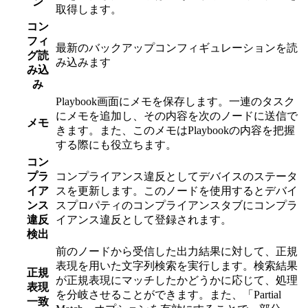
ン
取得します。
コン
フィ
最新のバックアップコンフィギュレーションを読
グ読
み込みます
み込
み
Playbook画面にメモを保存します。一連のタスク
にメモを追加し、その内容を次のノードに送信で
メモ
きます。また、このメモはPlaybookの内容を把握
する際にも役立ちます。
コン
プラ
コンプライアンス違反としてデバイスのステータ
イア
スを更新します。このノードを使用するとデバイ
ンス
スプロパティのコンプライアンスタブにコンプラ
違反
イアンス違反として登録されます。
検出
前のノードから受信した出力結果に対して、正規
表現を用いた文字列検索を実行します。検索結果
正規
が正規表現にマッチしたかどうかに応じて、処理
表現
を分岐させることができます。また、「Partial
一致