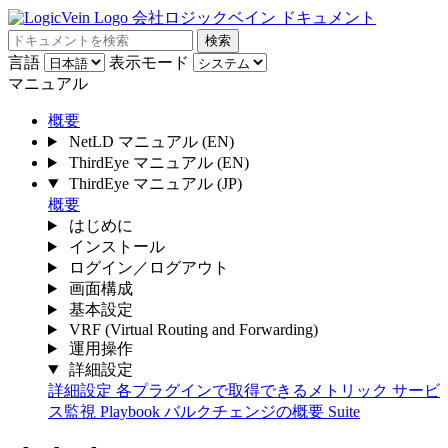
会社ロジックベイン ドキュメント
検索
言語
表示モード
マニュアル
概要
NetLD マニュアル
(EN)
ThirdEye マニュアル
(EN)
ThirdEye マニュアル
(JP)
概要
はじめに
インストール
ログイン／ログアウト
画面構成
基本設定
VRF (Virtual Routing and Forwarding)
運用操作
詳細設定
詳細設定
各プラグインで取得できるメトリック
サービ
ス監視
Playbook
バルクチェンジの概要 Suite