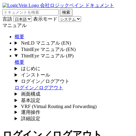
会社ロジックベイン ドキュメント
検索
言語
表示モード
マニュアル
概要
NetLD マニュアル
(EN)
ThirdEye マニュアル
(EN)
ThirdEye マニュアル
(JP)
概要
はじめに
インストール
ログイン／ログアウト
ログイン／ログアウト
画面構成
基本設定
VRF (Virtual Routing and Forwarding)
運用操作
詳細設定
ログイン／ログアウト