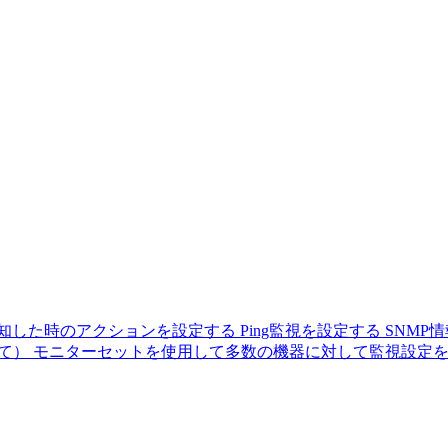
知した時のアクションを設定する
Ping監視を設定する
SNMP
べて）
モニターセットを使用して多数の機器に対して監視設定