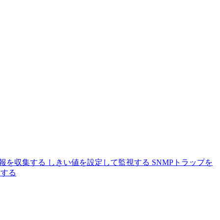
情報を収集する
しきい値を設定して監視する
SNMPトラップを
をする