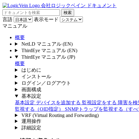
会社ロジックベイン ドキュメント
検索
言語
表示モード
マニュアル
概要
NetLD マニュアル
(EN)
ThirdEye マニュアル
(EN)
ThirdEye マニュアル
(JP)
概要
はじめに
インストール
ログイン／ログアウト
画面構成
基本設定
基本設定
デバイスを追加する
監視設定をする
障害を検
監視する（OID指定）
SNMPトラップを監視する（す
VRF (Virtual Routing and Forwarding)
運用操作
詳細設定